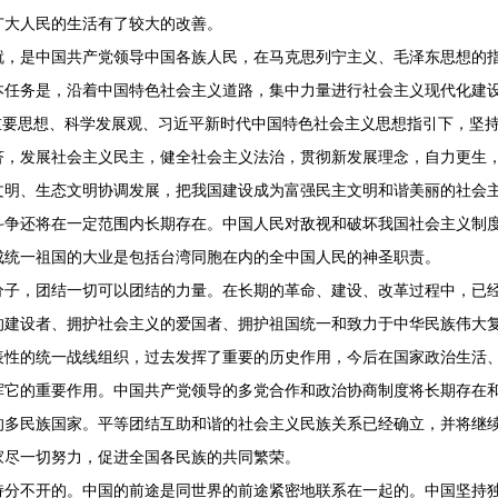
广大人民的生活有了较大的改善。
是中国共产党领导中国各族人民，在马克思列宁主义、毛泽东思想的指
本任务是，沿着中国特色社会主义道路，集中力量进行社会主义现代化建
重要思想、科学发展观、习近平新时代中国特色社会主义思想指引下，坚
济，发展社会主义民主，健全社会主义法治，贯彻新发展理念，自力更生
文明、生态文明协调发展，把我国建设成为富强民主文明和谐美丽的社会
还将在一定范围内长期存在。中国人民对敌视和破坏我国社会主义制度
统一祖国的大业是包括台湾同胞在内的全中国人民的神圣职责。
，团结一切可以团结的力量。在长期的革命、建设、改革过程中，已经
的建设者、拥护社会主义的爱国者、拥护祖国统一和致力于中华民族伟大
表性的统一战线组织，过去发挥了重要的历史作用，今后在国家政治生活
挥它的重要作用。中国共产党领导的多党合作和政治协商制度将长期存在
民族国家。平等团结互助和谐的社会主义民族关系已经确立，并将继续
家尽一切努力，促进全国各民族的共同繁荣。
不开的。中国的前途是同世界的前途紧密地联系在一起的。中国坚持独