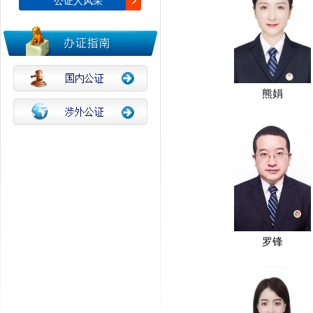
公证人风采
熊娟
罗锋